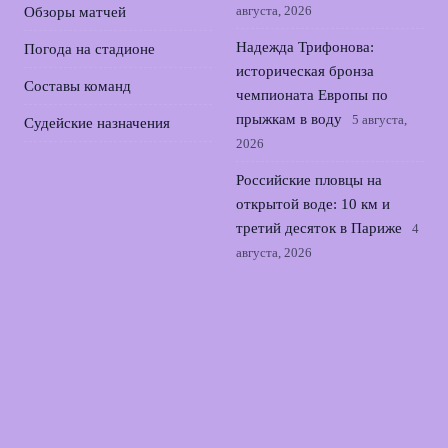
августа, 2026
Обзоры матчей
Надежда Трифонова:
Погода на стадионе
историческая бронза
Составы команд
чемпионата Европы по
прыжкам в воду
5 августа,
Судейские назначения
2026
Российские пловцы на
открытой воде: 10 км и
третий десяток в Париже
4
августа, 2026
Андрей Прокопов главный
арбитр дерби Локомотив –
ЦСКА в Кубке России
3
августа, 2026
Мария Жовнер стала
чемпионкой Европы в
легком весе по