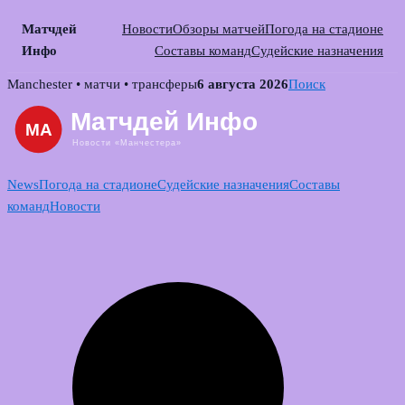
Матчдей
Новости
Обзоры матчей
Погода на стадионе
Инфо
Составы команд
Судейские назначения
Skip
Manchester • матчи • трансферы
6 августа 2026
Поиск
to
content
News
Погода на стадионе
Судейские назначения
Составы
команд
Новости