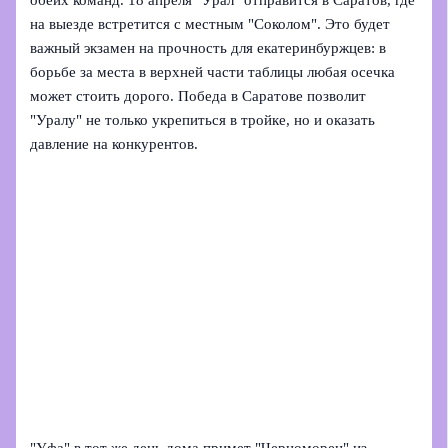
обеих команд. 18 апреля "Урал" отправится в Саратов, где
на выезде встретится с местным "Соколом". Это будет
важный экзамен на прочность для екатеринбуржцев: в
борьбе за места в верхней части таблицы любая осечка
может стоить дорого. Победа в Саратове позволит
"Уралу" не только укрепиться в тройке, но и оказать
давление на конкурентов.
"Уфа" в тот же день дома примет "Черноморец" из