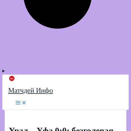
Матчдей Инфо
Урал – Уфа 0:0: безголевая