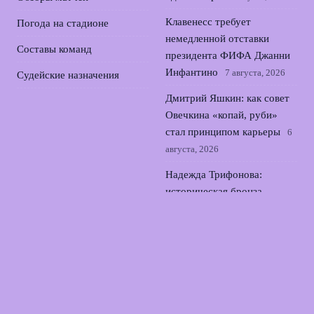
Клавенесс требует
Погода на стадионе
немедленной отставки
Составы команд
президента ФИФА Джанни
Инфантино
7 августа, 2026
Судейские назначения
Дмитрий Яшкин: как совет
Овечкина «копай, руби»
стал принципом карьеры
6
августа, 2026
Надежда Трифонова:
историческая бронза
чемпионата Европы по
прыжкам в воду
5 августа,
2026
Российские пловцы на
открытой воде: 10 км и
третий десяток в Париже
4