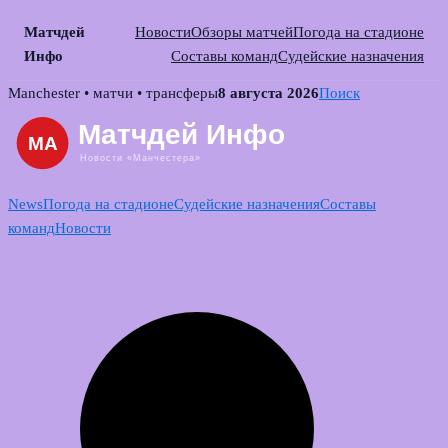
Матчдей
Новости
Обзоры матчей
Погода на стадионе
Инфо
Составы команд
Судейские назначения
Skip
Manchester • матчи • трансферы
8 августа 2026
Поиск
to
content
News
Погода на стадионе
Судейские назначения
Составы
команд
Новости