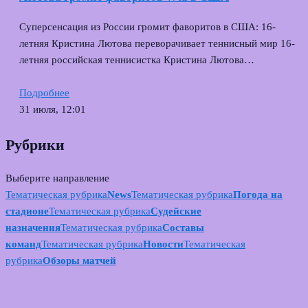
Суперсенсация из России громит фаворитов в США: 16-
летняя Кристина Лютова переворачивает теннисный мир 16-
летняя российская теннисистка Кристина Лютова…
Подробнее
31 июля, 12:01
Рубрики
Выберите направление
Тематическая рубрика
News
Тематическая рубрика
Погода на
стадионе
Тематическая рубрика
Судейские
назначения
Тематическая рубрика
Составы
команд
Тематическая рубрика
Новости
Тематическая
рубрика
Обзоры матчей