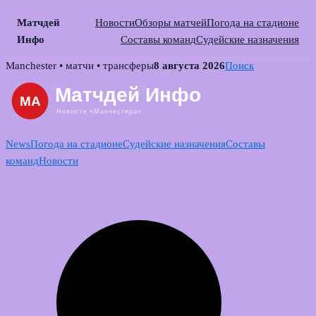
Матчдей
Новости
Обзоры матчей
Погода на стадионе
Инфо
Составы команд
Судейские назначения
Skip
Manchester • матчи • трансферы
8 августа 2026
Поиск
to
content
News
Погода на стадионе
Судейские назначения
Составы
команд
Новости