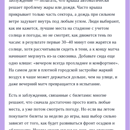
заблуждение — полагать, что крыша автоматически
решает проблему жары или дождя. Часто крыша
прикрывает только часть сектора, а дождь при сильном
ветре задувает внутрь под любым углом. Люди выбирают,
как им кажется, лучшие места на стадионе с учетом
солнца и погоды, но не смотрят, как движется тень по
часам: в результате первые 30–40 минут они жарятся на
солнце, хотя рассчитывали сидеть в тени, а к концу матча
начинают мерзнуть из‑за сквозняка. Добавьте сюда еще
одно клише: «вечером всегда прохладнее и комфортнее».
На самом деле в плотной городской застройке жаркий
воздух в чаше может держаться дольше, чем на улице, и
даже вечерний матч превращается в испытание.
Есть и заблуждения, связанные с билетами: многие
решают, что сначала достаточно просто взять любые
места, а уже потом смотреть погоду. Но если вы летом
покупаете билеты за неделю до игры, ваш выбор сильно
зависит от того, как будет развиваться фронт осадков и
облачности. Иногда имеет смысл на день-два отложить