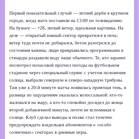
Первый показательный случай — летний дерби в крупном
городе, когда матч поставили на 13:00 по телевидению.
На бумаге — +28, легкий ветер, идеальная картинка. На
деле — открытый южный сектор превратился в печь:
ветер туда почти не добирался, бетон разогрелся до
состояния камина, люди прикрывались программками и
стюарды раздавали воду чаще обычного. Те, кто заранее
посмотрел почасовой прогноз погоды на футбольном
стадионе через специальный сервис с учетом положения
солнца, выбрали северную и северо-западную трибуны.
Там уже к 20-й минуте матча появилась приятная тень, и
разница по ощущениям оказалась колоссальной: кто-то
жаловался на жару, а кто-то спокойно досидел до конца
второй добавленной минуты, почти не вспоминая о
солнце. Клуб сделал выводы и позже стал точечно
предупреждать владельцев абонементов о «особо
солнечных» секторах в дневные игры.