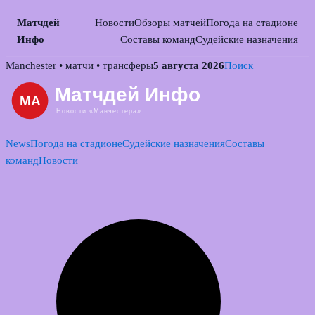
Матчдей
Новости
Обзоры матчей
Погода на стадионе
Инфо
Составы команд
Судейские назначения
Skip
Manchester • матчи • трансферы
5 августа 2026
Поиск
to
content
News
Погода на стадионе
Судейские назначения
Составы
команд
Новости