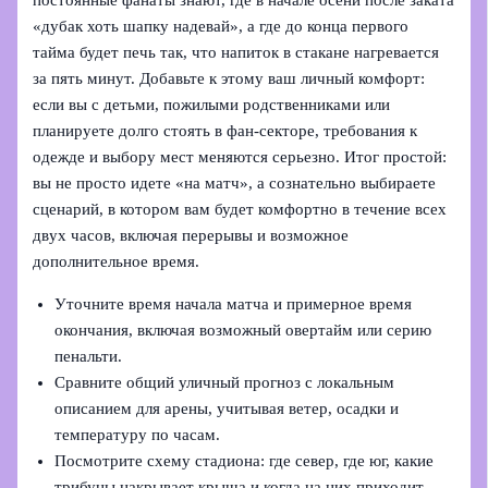
постоянные фанаты знают, где в начале осени после заката
«дубак хоть шапку надевай», а где до конца первого
тайма будет печь так, что напиток в стакане нагревается
за пять минут. Добавьте к этому ваш личный комфорт:
если вы с детьми, пожилыми родственниками или
планируете долго стоять в фан-секторе, требования к
одежде и выбору мест меняются серьезно. Итог простой:
вы не просто идете «на матч», а сознательно выбираете
сценарий, в котором вам будет комфортно в течение всех
двух часов, включая перерывы и возможное
дополнительное время.
Уточните время начала матча и примерное время
окончания, включая возможный овертайм или серию
пенальти.
Сравните общий уличный прогноз с локальным
описанием для арены, учитывая ветер, осадки и
температуру по часам.
Посмотрите схему стадиона: где север, где юг, какие
трибуны накрывает крыша и когда на них приходит