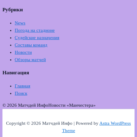
Рубрики
News
Погода на стадионе
Судейские назначения
Составы команд
Новости
Обзоры матчей
Навигация
Главная
Поиск
© 2026 Матчдей Инфо
Новости «Манчестера»
Copyright © 2026 Матчдей Инфо | Powered by
Astra WordPress
Theme