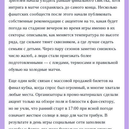
зрителей начала уходить раньше финального свистка, хотя
интрига в матче сохранялась до самого конца. Несколько
фанатских сообществ после этого начали публиковать
собственные рекомендации с акцентом на то, какая будет
погода на стадионе вечером во время игры именно в их
секторы: описывали, как меняется температура по высоте
ряда, где сильнее тянет сквозняком, а где лучше сидеть
семьям с детьми. Через пару сезонов заметно снизилось
число жалоб, а люди стали приезжать более
подготовленными — с пледами, термосами и правильной
обувью на холодные матчи.
Еще один кейс связан с массовой продажей билетов на
финал кубка, когда спрос был огромный, и многие хватали
любые места. Организаторы в промо-материалах сделали
акцент только на обзоре поля и близости к фан-сектору,
но не учли, что ранний старт в 17:00 при ясной погоде
означает жесткое солнце в лицо для части трибун. В
результате в день игры социальные сети заполнили
жалобы и фотки, где люди буквально не могут открыть