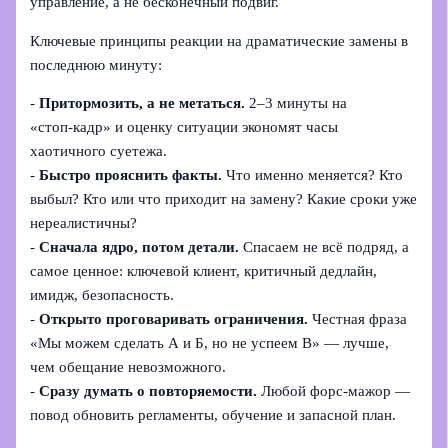
управление, а не бесконечный подвиг.
Ключевые принципы реакции на драматические замены в
последнюю минуту:
-
Притормозить, а не метаться.
2–3 минуты на
«стоп‑кадр» и оценку ситуации экономят часы
хаотичного суетежа.
-
Быстро прояснить факты.
Что именно меняется? Кто
выбыл? Кто или что приходит на замену? Какие сроки уже
нереалистичны?
-
Сначала ядро, потом детали.
Спасаем не всё подряд, а
самое ценное: ключевой клиент, критичный дедлайн,
имидж, безопасность.
-
Открыто проговаривать ограничения.
Честная фраза
«Мы можем сделать А и Б, но не успеем В» — лучше,
чем обещание невозможного.
-
Сразу думать о повторяемости.
Любой форс‑мажор —
повод обновить регламенты, обучение и запасной план.