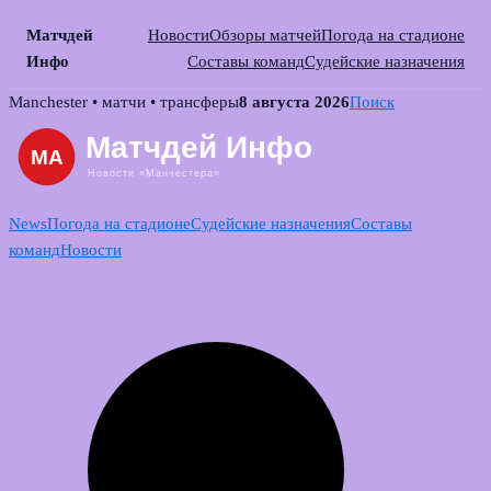
Матчдей
Новости
Обзоры матчей
Погода на стадионе
Инфо
Составы команд
Судейские назначения
Skip
Manchester • матчи • трансферы
8 августа 2026
Поиск
to
content
News
Погода на стадионе
Судейские назначения
Составы
команд
Новости