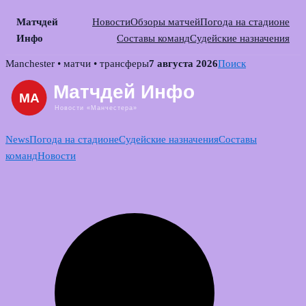
Матчдей
Новости
Обзоры матчей
Погода на стадионе
Инфо
Составы команд
Судейские назначения
Skip
Manchester • матчи • трансферы
7 августа 2026
Поиск
to
content
News
Погода на стадионе
Судейские назначения
Составы
команд
Новости