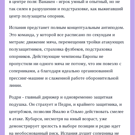
в центре поля: Ванакен - игрок умный и опытный, но не
так силен в разрушении и подстраховке, как выжигавший
центр полузащиты опорник.
Испания предстанет полным концептуальным антиподом.
Это команда, у которой все расписано по секундам и
метрам: движение мяча, перемещения тройки атакующих
полузащитников, страховка фулбеков, подстраховка
опорников. Действующие чемпионы Европы не
пропустили ни одного мяча не потому, что им повезло с
соперниками, а благодаря идеально организованной
прессинг‑машине и слаженной работе оборонительной
линии.
Родри - главный дирижер и одновременно защитная
подушка. Он страхует и Педри, и крайнего защитника, и
центрбэков, позволяя Ямалю и Ольмо действовать смелее
в атаке. Кубарси, несмотря на юный возраст, уже
демонстрирует зрелость в выборе позиции и редко идет
на необоснованный риск. Испания душит соперника не