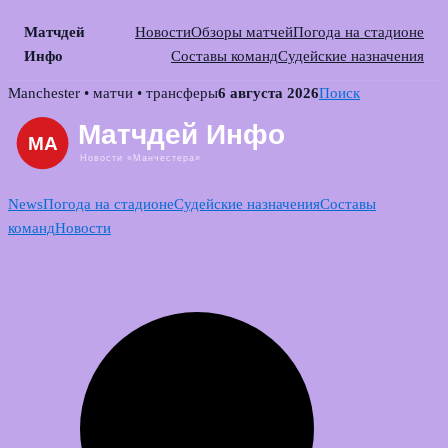
Матчдей
Новости
Обзоры матчей
Погода на стадионе
Инфо
Составы команд
Судейские назначения
Skip
Manchester • матчи • трансферы
6 августа 2026
Поиск
to
content
News
Погода на стадионе
Судейские назначения
Составы
команд
Новости