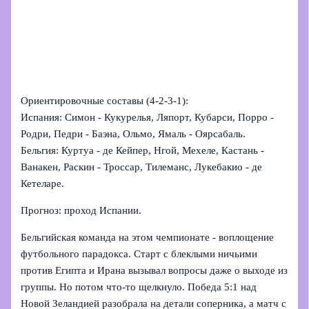
Ориентировочные составы (4‑2‑3‑1):
Испания: Симон - Кукурелья, Ляпорт, Кубарси, Порро -
Родри, Педри - Баэна, Ольмо, Ямаль - Оярсабаль.
Бельгия: Куртуа - де Кейпер, Нгой, Мехеле, Кастань -
Ванакен, Раскин - Троссар, Тилеманс, Лукебакио - де
Кетеларе.
Прогноз: проход Испании.
Бельгийская команда на этом чемпионате - воплощение
футбольного парадокса. Старт с блеклыми ничьими
против Египта и Ирана вызывал вопросы даже о выходе из
группы. Но потом что‑то щелкнуло. Победа 5:1 над
Новой Зеландией разобрала на детали соперника, а матч с