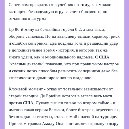
Сенегалом превратился в учебник по тому, как можно
вытащить безнадежную игру за счет сбивчивого, но
отчаянного штурма.
До 86‑й минуты бельгийцы горели 0:2, атака вязла,
оборона сыпалась. Но на авансцену вышли характер, риск
и ошибки соперника. Два поздних гола и решающий удар
в дополнительное время - история, в которой так же
много удачи, как и эмоционального надрыва. С США
"красные дьяволы" показали, что при правильном настрое
и свежих ногах способны разносить соперников даже без
классического доминирования по владению.
Ключевой момент - отказ от тотальной зависимости от
старой гвардии. Де Брюйне остался в запасе весь матч
против США, Лукаку вышел только во втором тайме - и
именно такая версия Бельгии, более быстрая, агрессивная,
без оглядки на статусы, стала самой опасной на турнире.
При этом травма Амаду Онана оставляет огромную дыру