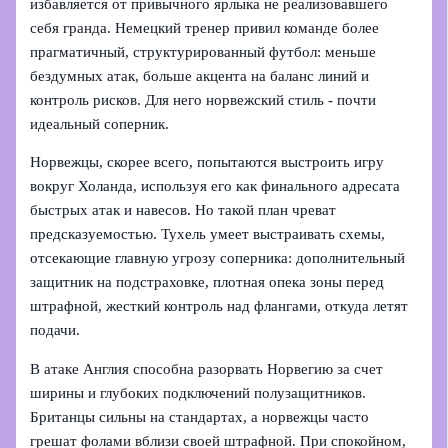
избавляется от привычного ярлыка не реализовавшего
себя гранда. Немецкий тренер привил команде более
прагматичный, структурированный футбол: меньше
бездумных атак, больше акцента на баланс линий и
контроль рисков. Для него норвежский стиль - почти
идеальный соперник.
Норвежцы, скорее всего, попытаются выстроить игру
вокруг Холанда, используя его как финального адресата
быстрых атак и навесов. Но такой план чреват
предсказуемостью. Тухель умеет выстраивать схемы,
отсекающие главную угрозу соперника: дополнительный
защитник на подстраховке, плотная опека зоны перед
штрафной, жесткий контроль над флангами, откуда летят
подачи.
В атаке Англия способна разорвать Норвегию за счет
ширины и глубоких подключений полузащитников.
Британцы сильны на стандартах, а норвежцы часто
грешат фолами вблизи своей штрафной. При спокойном,