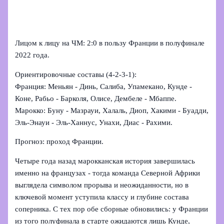
Лицом к лицу на ЧМ: 2:0 в пользу Франции в полуфинале
2022 года.
Ориентировочные составы (4‑2‑3‑1):
Франция: Меньян - Динь, Салиба, Упамекано, Кунде -
Коне, Рабьо - Барколя, Олисе, Дембеле - Мбаппе.
Марокко: Буну - Мазрауи, Халаль, Диоп, Хакими - Буадди,
Эль‑Энауи - Эль‑Ханнус, Унахи, Диас - Рахими.
Прогноз: проход Франции.
Четыре года назад марокканская история завершилась
именно на французах - тогда команда Северной Африки
выглядела символом прорыва и неожиданности, но в
ключевой момент уступила классу и глубине состава
соперника. С тех пор обе сборные обновились: у Франции
из того полуфинала в старте ожидаются лишь Кунде,