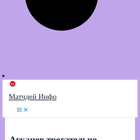
Матчдей Инфо
Агкацев трогательно