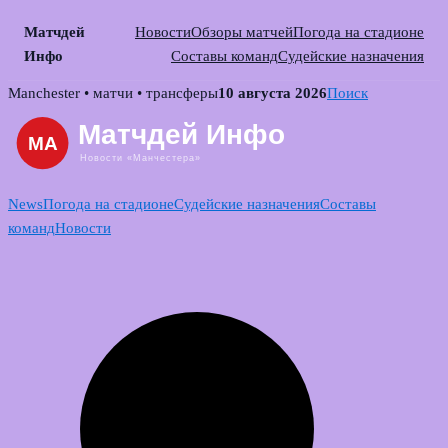
Матчдей
Новости
Обзоры матчей
Погода на стадионе
Инфо
Составы команд
Судейские назначения
Skip
Manchester • матчи • трансферы
10 августа 2026
Поиск
to
content
News
Погода на стадионе
Судейские назначения
Составы
команд
Новости