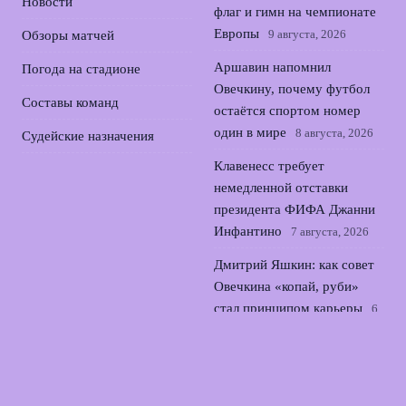
Новости
флаг и гимн на чемпионате
Европы
9 августа, 2026
Обзоры матчей
Аршавин напомнил
Погода на стадионе
Овечкину, почему футбол
Составы команд
остаётся спортом номер
один в мире
8 августа, 2026
Судейские назначения
Клавенесс требует
немедленной отставки
президента ФИФА Джанни
Инфантино
7 августа, 2026
Дмитрий Яшкин: как совет
Овечкина «копай, руби»
стал принципом карьеры
6
августа, 2026
Надежда Трифонова:
историческая бронза