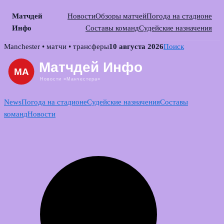
Матчдей
Новости
Обзоры матчей
Погода на стадионе
Инфо
Составы команд
Судейские назначения
Skip
Manchester • матчи • трансферы
10 августа 2026
Поиск
to
content
News
Погода на стадионе
Судейские назначения
Составы
команд
Новости