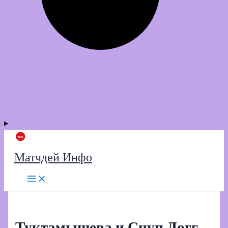
Матчдей Инфо
Туктамышева и Снуп Догг