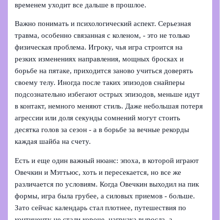
временем уходит все дальше в прошлое.
Важно понимать и психологический аспект. Серьезная
травма, особенно связанная с коленом, - это не только
физическая проблема. Игроку, чья игра строится на
резких изменениях направления, мощных бросках и
борьбе на пятаке, приходится заново учиться доверять
своему телу. Иногда после таких эпизодов снайперы
подсознательно избегают острых эпизодов, меньше идут
в контакт, немного меняют стиль. Даже небольшая потеря
агрессии или доля секунды сомнений могут стоить
десятка голов за сезон - а в борьбе за вечные рекорды
каждая шайба на счету.
Есть и еще один важный нюанс: эпоха, в которой играют
Овечкин и Мэттьюс, хоть и пересекается, но все же
различается по условиям. Когда Овечкин выходил на пик
формы, игра была грубее, а силовых приемов - больше.
Зато сейчас календарь стал плотнее, путешествия по
континенту не стали короче, нагрузка выросла, а