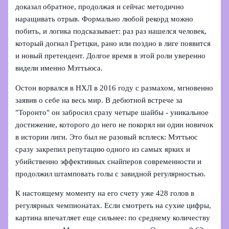
доказал обратное, продолжая и сейчас методично
наращивать отрыв. Формально любой рекорд можно
побить, и логика подсказывает: раз раз нашелся человек,
который догнал Гретцки, рано или поздно в лиге появится
и новый претендент. Долгое время в этой роли уверенно
видели именно Мэттьюса.
Остон ворвался в НХЛ в 2016 году с размахом, мгновенно
заявив о себе на весь мир. В дебютной встрече за
"Торонто" он забросил сразу четыре шайбы - уникальное
достижение, которого до него не покорял ни один новичок
в истории лиги. Это был не разовый всплеск: Мэттьюс
сразу закрепил репутацию одного из самых ярких и
убийственно эффективных снайперов современности и
продолжил штамповать голы с завидной регулярностью.
К настоящему моменту на его счету уже 428 голов в
регулярных чемпионатах. Если смотреть на сухие цифры,
картина впечатляет еще сильнее: по среднему количеству