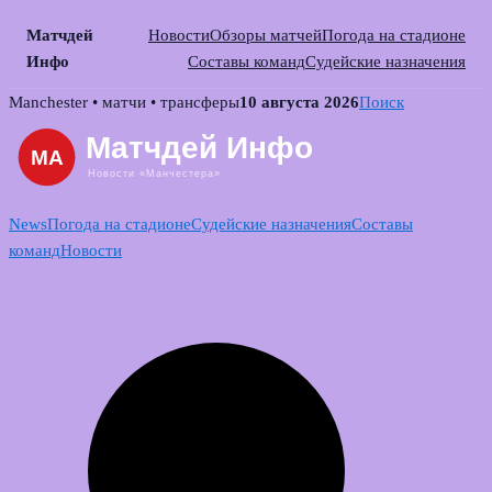
Матчдей
Новости
Обзоры матчей
Погода на стадионе
Инфо
Составы команд
Судейские назначения
Skip
Manchester • матчи • трансферы
10 августа 2026
Поиск
to
content
News
Погода на стадионе
Судейские назначения
Составы
команд
Новости