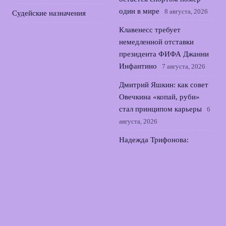
один в мире
8 августа, 2026
Судейские назначения
Клавенесс требует
немедленной отставки
президента ФИФА Джанни
Инфантино
7 августа, 2026
Дмитрий Яшкин: как совет
Овечкина «копай, руби»
стал принципом карьеры
6
августа, 2026
Надежда Трифонова:
историческая бронза
чемпионата Европы по
прыжкам в воду
5 августа,
2026
© 2026 Матчдей Инфо
Новости «Манчестера»