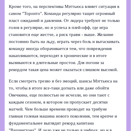
Кроме того, на перспективы Мэттьюса влияет ситуация в
самом "Торонто". Команда регулярно тащит огромный
пласт ожиданий и давления. От лидера требуют не только
голов в регулярке, но и успеха в плей‑офф, где игра
становится еще жестче, а риск травм - выше. Желание
постоянно быть на льду, играть через боль и вытаскивать
команду иногда оборачивается тем, что повреждения
накапливаются, переходят в хронические и в итоге
выливаются в длительные простои. Для погони за
рекордом такая цена может оказаться слишком высокой.
Если смотреть трезво и без эмоций, шансы Мэттьюса на
то, чтобы в итоге все‑таки догнать или даже обойти
Овечкина, еще полностью не исчезли, но они тают с
каждым сезоном, в котором он пропускает десятки
матчей. Чем больше времени проводит на трибуне
главная голевая машина нового поколения, тем крепче и
фундаментальнее выглядит рекорд капитана
"Вашингтона". И дело уже не только в цифрах, но и в