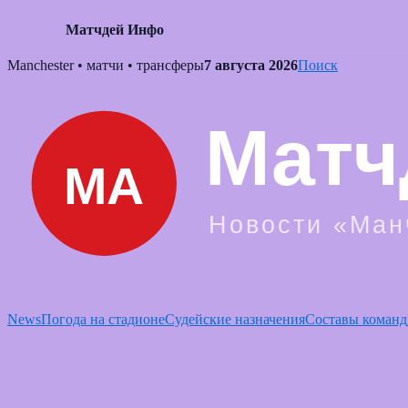
Матчдей Инфо
Skip
Manchester • матчи • трансферы
7 августа 2026
Поиск
to
content
News
Погода на стадионе
Судейские назначения
Составы команд