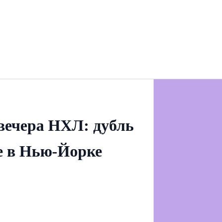
вечера НХЛ: дубль
е в Нью-Йорке