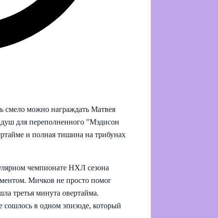
рь смело можно награждать Матвея
 душ для переполненного "Мэдисон
ертайме и полная тишина на трибунах
гулярном чемпионате НХЛ сезона
оментом. Мичков не просто помог
 шла третья минута овертайма.
е сошлось в одном эпизоде, который