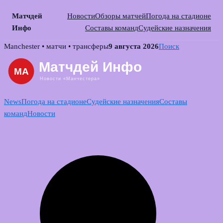
Матчдей
Новости
Обзоры матчей
Погода на стадионе
Инфо
Составы команд
Судейские назначения
Skip
Manchester • матчи • трансферы
9 августа 2026
Поиск
to
content
News
Погода на стадионе
Судейские назначения
Составы
команд
Новости