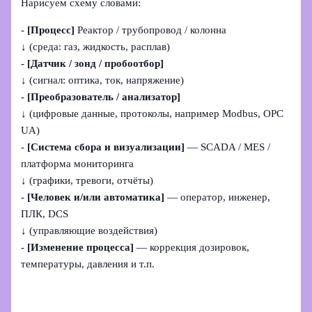
Нарисуем схему словами:
-
[Процесс]
Реактор / трубопровод / колонна
↓ (среда: газ, жидкость, расплав)
-
[Датчик / зонд / пробоотбор]
↓ (сигнал: оптика, ток, напряжение)
-
[Преобразователь / анализатор]
↓ (цифровые данные, протоколы, например Modbus, OPC
UA)
-
[Система сбора и визуализации]
— SCADA / MES /
платформа мониторинга
↓ (графики, тревоги, отчёты)
-
[Человек и/или автоматика]
— оператор, инженер,
ПЛК, DCS
↓ (управляющие воздействия)
-
[Изменение процесса]
— коррекция дозировок,
температуры, давления и т.п.