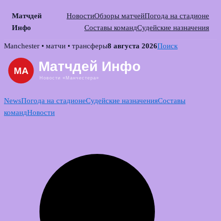
Матчдей
Новости
Обзоры матчей
Погода на стадионе
Инфо
Составы команд
Судейские назначения
Skip
Manchester • матчи • трансферы
8 августа 2026
Поиск
to
content
News
Погода на стадионе
Судейские назначения
Составы
команд
Новости