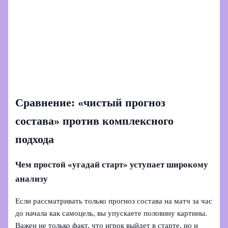
Сравнение: «чистый прогноз
состава» против комплексного
подхода
Чем простой «угадай старт» уступает широкому
анализу
Если рассматривать только прогноз состава на матч за час
до начала как самоцель, вы упускаете половину картины.
Важен не только факт, что игрок выйдет в старте, но и