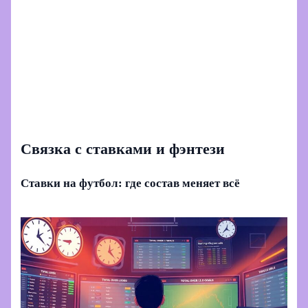
Связка с ставками и фэнтези
Ставки на футбол: где состав меняет всё