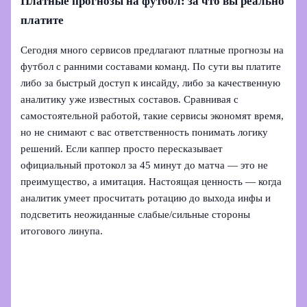
Платные прогнозы на футбол: за что вы реально
платите
Сегодня много сервисов предлагают платные прогнозы на
футбол с ранними составами команд. По сути вы платите
либо за быстрый доступ к инсайду, либо за качественную
аналитику уже известных составов. Сравнивая с
самостоятельной работой, такие сервисы экономят время,
но не снимают с вас ответственность понимать логику
решений. Если каппер просто пересказывает
официальный протокол за 45 минут до матча — это не
преимущество, а имитация. Настоящая ценность — когда
аналитик умеет просчитать ротацию до выхода инфы и
подсветить неожиданные слабые/сильные стороны
итогового линупа.