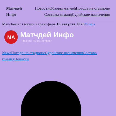
Матчдей
Новости
Обзоры матчей
Погода на стадионе
Инфо
Составы команд
Судейские назначения
Skip
Manchester • матчи • трансферы
10 августа 2026
Поиск
to
content
News
Погода на стадионе
Судейские назначения
Составы
команд
Новости