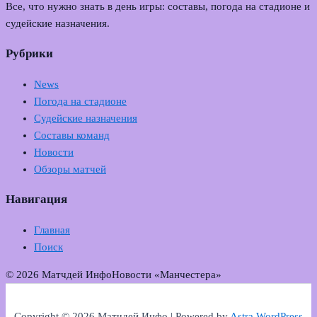
Все, что нужно знать в день игры: составы, погода на стадионе и
судейские назначения.
Рубрики
News
Погода на стадионе
Судейские назначения
Составы команд
Новости
Обзоры матчей
Навигация
Главная
Поиск
© 2026 Матчдей Инфо
Новости «Манчестера»
Copyright © 2026 Матчдей Инфо | Powered by
Astra WordPress