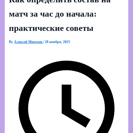
матч за час до начала:
практические советы
By
Алексей Морозов
/
28 ноября, 2025