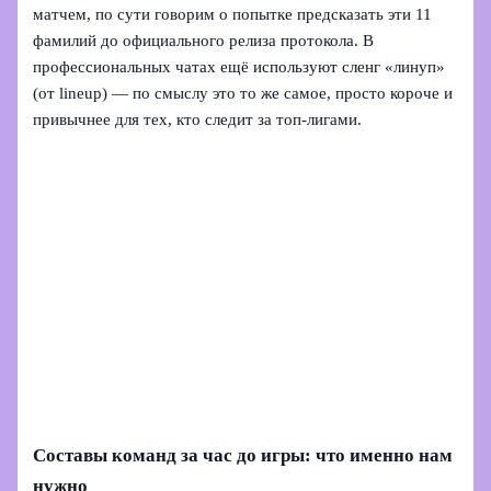
матчем, по сути говорим о попытке предсказать эти 11
фамилий до официального релиза протокола. В
профессиональных чатах ещё используют сленг «линуп»
(от lineup) — по смыслу это то же самое, просто короче и
привычнее для тех, кто следит за топ‑лигами.
Составы команд за час до игры: что именно нам
нужно