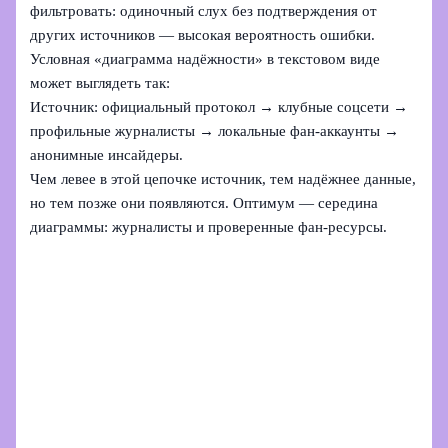
фильтровать: одиночный слух без подтверждения от
других источников — высокая вероятность ошибки.
Условная «диаграмма надёжности» в текстовом виде
может выглядеть так:
Источник: официальный протокол → клубные соцсети →
профильные журналисты → локальные фан‑аккаунты →
анонимные инсайдеры.
Чем левее в этой цепочке источник, тем надёжнее данные,
но тем позже они появляются. Оптимум — середина
диаграммы: журналисты и проверенные фан‑ресурсы.