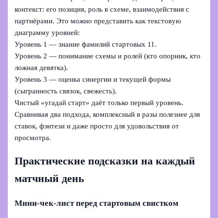
контекст: его позиция, роль в схеме, взаимодействия с
партнёрами. Это можно представить как текстовую
диаграмму уровней:
Уровень 1 — знание фамилий стартовых 11.
Уровень 2 — понимание схемы и ролей (кто опорник, кто
ложная девятка).
Уровень 3 — оценка синергии и текущей формы
(сыгранность связок, свежесть).
Чистый «угадай старт» даёт только первый уровень.
Сравнивая два подхода, комплексный в разы полезнее для
ставок, фэнтези и даже просто для удовольствия от
просмотра.
Практические подсказки на каждый
матчный день
Мини‑чек‑лист перед стартовым свистком