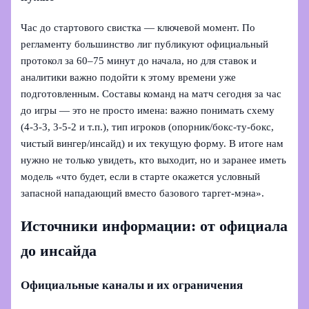
Час до стартового свистка — ключевой момент. По
регламенту большинство лиг публикуют официальный
протокол за 60–75 минут до начала, но для ставок и
аналитики важно подойти к этому времени уже
подготовленным. Составы команд на матч сегодня за час
до игры — это не просто имена: важно понимать схему
(4‑3‑3, 3‑5‑2 и т.п.), тип игроков (опорник/бокс‑ту‑бокс,
чистый вингер/инсайд) и их текущую форму. В итоге нам
нужно не только увидеть, кто выходит, но и заранее иметь
модель «что будет, если в старте окажется условный
запасной нападающий вместо базового таргет‑мэна».
Источники информации: от официала
до инсайда
Официальные каналы и их ограничения