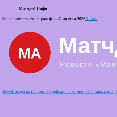
Матчдей Инфо
Skip
Manchester • матчи • трансферы
7 августа 2026
Поиск
to
content
News
Погода на стадионе
Судейские назначения
Составы команд