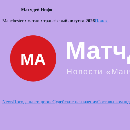
Матчдей Инфо
Skip
Manchester • матчи • трансферы
6 августа 2026
Поиск
to
content
News
Погода на стадионе
Судейские назначения
Составы команд