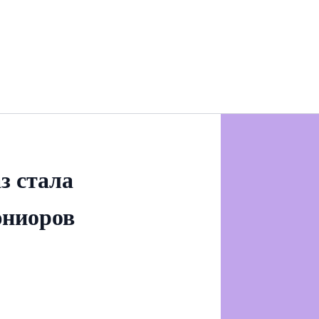
з стала
юниоров