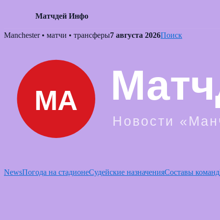
Матчдей Инфо
Skip
Manchester • матчи • трансферы
7 августа 2026
Поиск
to
content
News
Погода на стадионе
Судейские назначения
Составы команд