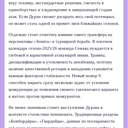
игру технику, нестандартные решения, смелость в
единоборствах и хладнокровие в завершающей стадии
атак. Если Дуран сможет раскрыть весь свой потенциал,
он может стать одной из примет лиги ближайших сезонов.
Отдельно стоит отметить влияние такого трансфера на
перспективы «Зенита» в турнирной борьбе. В плотном
календаре сезона‑2025/26 команда Семака нуждается в
глубокой и вариативной атакующей линии. Травмы,
дисквалификации и утомляемость неизбежны, поэтому
наличие качественной ротации в нападении становится
важным фактором стабильности. Новый номер 9
способен закрыть сразу несколько задач: от усиления
конкуренции до появления свежего тактического варианта
в матчах против прямых конкурентов.
Не менее значимым станет выступление Дурана в
контексте статистики чемпионата. Традиционные разделы
«Бомбардиры», «Гвардейцы», данные по посещаемости
всё чаще воспринимаются не просто как сухие цифры, а