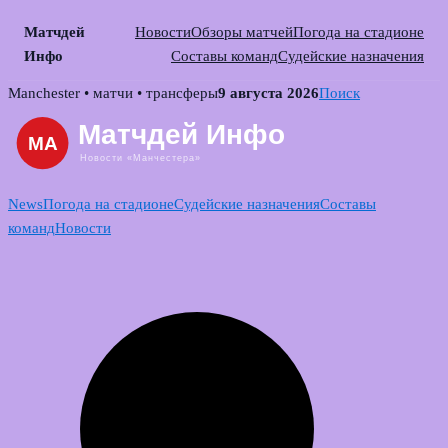
Матчдей
Новости
Обзоры матчей
Погода на стадионе
Инфо
Составы команд
Судейские назначения
Skip
Manchester • матчи • трансферы
9 августа 2026
Поиск
to
content
News
Погода на стадионе
Судейские назначения
Составы
команд
Новости