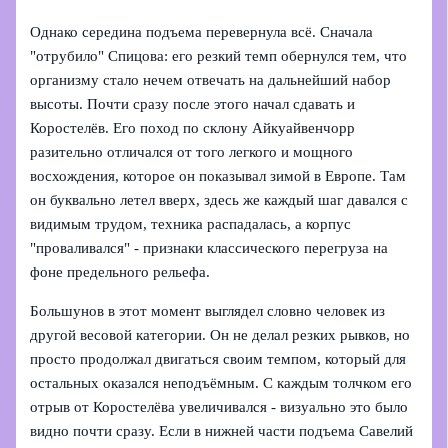
Однако середина подъема перевернула всё. Сначала
"отрубило" Спицова: его резкий темп обернулся тем, что
организму стало нечем отвечать на дальнейший набор
высоты. Почти сразу после этого начал сдавать и
Коростелёв. Его поход по склону Айкуайвенчорр
разительно отличался от того легкого и мощного
восхождения, которое он показывал зимой в Европе. Там
он буквально летел вверх, здесь же каждый шаг давался с
видимым трудом, техника распадалась, а корпус
"проваливался" - признаки классического перегруза на
фоне предельного рельефа.
Большунов в этот момент выглядел словно человек из
другой весовой категории. Он не делал резких рывков, но
просто продолжал двигаться своим темпом, который для
остальных оказался неподъёмным. С каждым толчком его
отрыв от Коростелёва увеличивался - визуально это было
видно почти сразу. Если в нижней части подъема Савелий