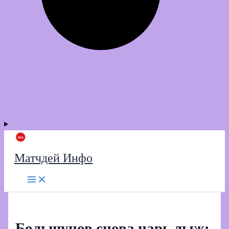
Матчдей Инфо
Большунов снова царь лыж: