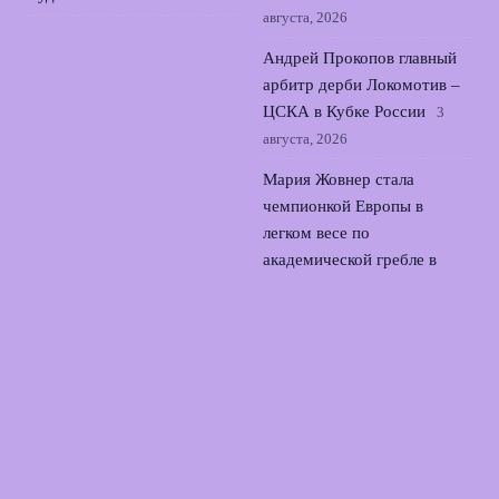
августа, 2026
Андрей Прокопов главный
арбитр дерби Локомотив –
ЦСКА в Кубке России
3
августа, 2026
Мария Жовнер стала
чемпионкой Европы в
легком весе по
академической гребле в
Варезе
2 августа, 2026
Новиков и Самсонова
выиграли индивидуальные
велогонки Спартакиады
народов России
1 августа,
2026
© 2026 Матчдей Инфо
Новости «Манчестера»