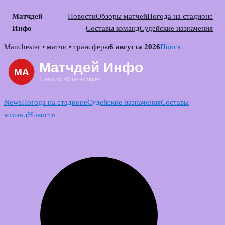
Матчдей
Новости
Обзоры матчей
Погода на стадионе
Инфо
Составы команд
Судейские назначения
Skip
Manchester • матчи • трансферы
6 августа 2026
Поиск
to
content
News
Погода на стадионе
Судейские назначения
Составы
команд
Новости