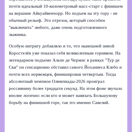
почти идеальный 10-километровый масс-старт с финишем
на вершине Айкуайвенчорр. Но подъем на эту гору - не
обычный рельеф. Это отрезок, который способен
"выключить" любого, даже очень подготовленного
лыжника.
Особую интригу добавляло и то, что нынешней зимой
Коростелёв уже показал себя великолепным горняком. На
легендарном подъеме Альпе де Чермис в рамках "Тур де
Ски" он сенсационно обставил самого Йоханнеса Клебо и
почти всех норвежцев, финишировав четвертым. Тогда
абсолютный чемпион Олимпиады‑2026 проиграл
россиянину более тридцати секунд. На этом фоне звучало
вполне логично: если кто и может навязать Большунову
борьбу на финишной горе, так это именно Савелий.